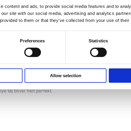
e content and ads, to provide social media features and to analy
 our site with our social media, advertising and analytics partn
en ofte kan det sagtens betale sig at få tøjet repareret i stedet 
 provided to them or that they’ve collected from your use of their
Preferences
Statistics
en eller festtøjet være ekstra specielt og særligt tilrettet dig,
et mønster som du køber og medbringer.
Allow selection
tikkerne er oftest syet til en bestemt kropstype, som ikke nødve
ye tøj bliver helt perfekt.