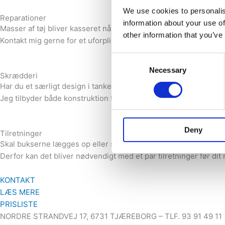
We use cookies to personalis
Reparationer
information about your use of
Masser af tøj bliver kasseret når der går en syning eller andet, m
other information that you’ve
Kontakt mig gerne for et uforpligtende tilbud
Consent
Necessary
Selection
Skrædderi
Har du et særligt design i tankerne eller skal konfirmationskjol
Jeg tilbyder både konstruktion fra bunden eller syning efter 
Deny
Tilretninger
Skal bukserne lægges op eller skal kjolen tages ind? Tøj fra bu
Derfor kan det bliver nødvendigt med et par tilretninger før dit n
KONTAKT
LÆS MERE
PRISLISTE
NORDRE STRANDVEJ 17, 6731 TJÆREBORG – TLF. 93 91 49 11