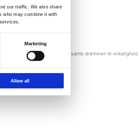
se our traffic. We also share
ers who may combine it with
for at købe nyt.
 services.
Marketing
 så hjælper jeg dig gerne med at omsætte drømmen til virkelighed.
Allow all
ndigvis passer alle.